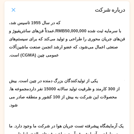
درباره شرکت
Xinxiang SIMO Blower Co., Ltd که در سال 1955 تاسیس شد،
با
سرمایه ثبت شده RMB
,000,000
50
.
عمدتاً فن‌های سانتریفیوژ و
فن‌های جریان محوری را طراحی و تولید می‌کند که برای سیستم‌های
صنعتی اعمال می‌شود، که عضو ارشد انجمن صنعت ماشین‌آلات
عمومی چین (CGMA) است.
Simo Blower یکی از تولیدکنندگان بزرگ دمنده در چین است. بیش
از 300 کارمند و ظرفیت تولید سالانه 15000 نفر دارد
مجموعه ها
.
محصولات این شرکت به بیش از 100 کشور و منطقه صادر می
شود.
یک آزمایشگاه پیشرفته تست جریان هوا در شرکت ما وجود دارد. ما
در طراحی، آزمایش، فن‌آوری ساخت فن‌های بالغ تسلط داریم و