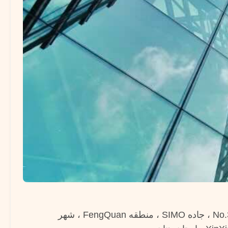
No.343 ، جاده SIMO ، منطقه FengQuan ، شهر