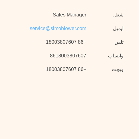
شغل
Sales Manager
ایمیل
service@simoblower.com
تلفن
+86 18003807607
واتساپ
8618003807607
ویچت
+86 18003807607