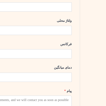
ولتاژ محلی
فرکانس
دمای میانگین
پیام
*