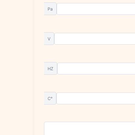
Pa
V
HZ
°C