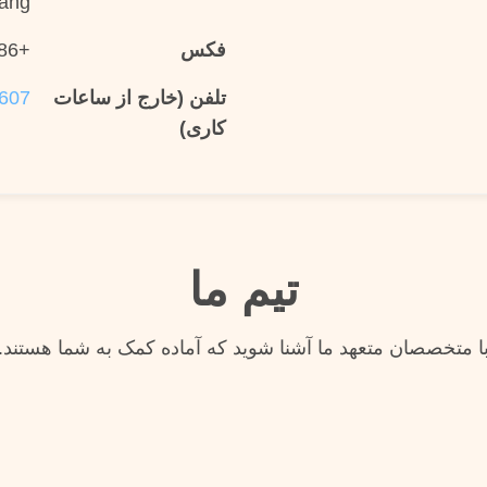
XinXiang ، 
فکس
+86--18003807607
تلفن (خارج از ساعات
607
کاری)
تیم ما
ا متخصصان متعهد ما آشنا شوید که آماده کمک به شما هستند.