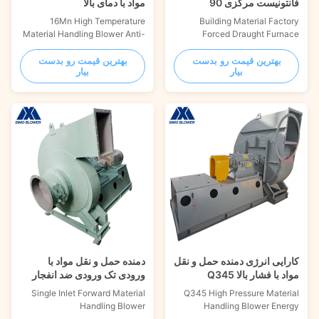
فانتونیست مرکزی 90
مواد با دمای بالا
کلووایت
16Mn High Temperature
Building Material Factory
Material Handling Blower Anti-
Forced Draught Furnace
Explosion Introduction 6-12
Exhaust Fan Product
series high-pressure heavy-
Description Introduction
بهترین قیمت رو بدست
بهترین قیمت رو بدست
بیار
بیار
duty centrifugal fan, suitable
Cement plant dust removal fan
for conveying non-flammable
form 1) The fan is of single
gas and
suction type. Machine number
granule/powder/chip/fiber
№2.8～28# 2) Each fan can be
material at normal temperature
made into two forms: left-hand
or high temperature. Bearing
rotation or right-hand rotation.
cooling method: according to
3) The position of the fan ...
gas ...
کارایی انرژی دمنده حمل و نقل
دمنده حمل و نقل مواد با
مواد با فشار بالا Q345
ورودی تک ورودی ضد انفجار
Single Inlet Forward Material
Q345 High Pressure Material
Handling Blower
Handling Blower Energy
Explosionproof Introduction
Efficiency Introduction The 9-