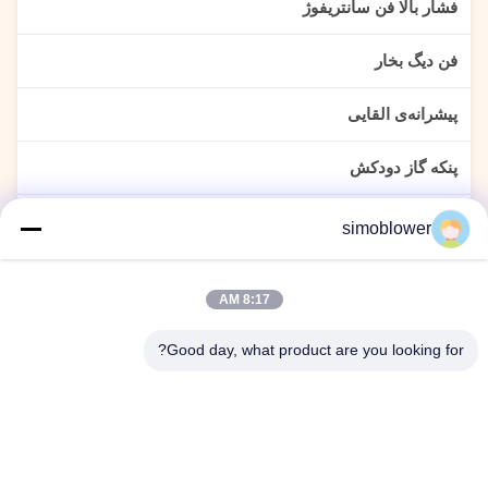
فشار بالا فن سانتریفوژ
فن دیگ بخار
پیشرانه‌ی القایی
پنکه گاز دودکش
فن جمع کننده گرد و غبار
simoblower
پنکه سیمانی
8:17 AM
فن نیروگاه
Good day, what product are you looking for?
جابجایی مواد منفجر
پنکه های سانتریفیوژ فولاد ضد زنگ
فن سنتریفیوژ برای کارخانه های شیمیایی