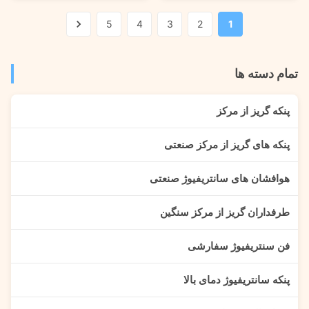
medium pressure centrifugal
outputting higher gas pressures
fan. It has a larger output flow
and providing more gas flow
5
4
3
2
1
than the 5-11 series. It is also
with lower noise. When the
used to transport a variety of
airflow resistance is increased,
common gases ...
the motor load ...
تمام دسته ها
پنکه گریز از مرکز
پنکه های گریز از مرکز صنعتی
هوافشان های سانتریفیوژ صنعتی
طرفداران گریز از مرکز سنگین
فن سنتریفیوژ سفارشی
پنکه سانتریفیوژ دمای بالا