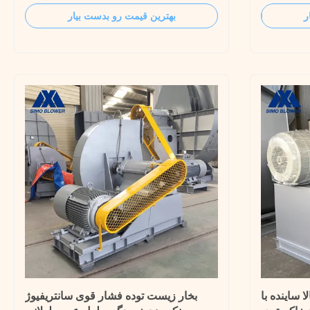
furnace special high-pressure centrifugal
high gas pr
ر
بهترین قیمت رو بدست بیار
fan, is suitable for IL/h, 2L/h, 3L/h, 3L/h,
normal or 
7L/h melting rate of iron furnace blast
gas/combus
performance requirements. The centrifugal
with a few i
fan can also be used as ...
particles/
ا ساینده با
بخار زیست توده فشار قوی سانتریفیوژ