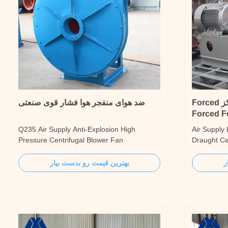
پنکه فشار پنکه گریز از مرکز Forced
ضد هوای منفجر هوا فشار قوی صنعتی
Forced F
Q235 Air Supply Anti-Explosion High
Air Supply
Pressure Centrifugal Blower Fan
Draught Ce
Introduction XHP high-pressure centrifugal
10-06 serie
blower fan is suitable for high-pressure
a new prod
ر
بهترین قیمت رو بدست بیار
conveying of clean air at normal
University 
temperature and light
boiler. Thi
granules/powder/crush/staple material,
advantages 
mostly used for air trough, forced
resistance,
ventilation, fast ...