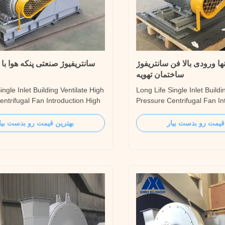
ها ورودی بالا فن سانتریفوژ
سانتریفیوژ صنعتی پنکه هوا با ف
ساختمان تهویه
ingle Inlet Building Ventilate High
Long Life Single Inlet Buildi
entrifugal Fan Introduction High
Pressure Centrifugal Fan In
rgy Saving Exhaust High
9-10.19 series centrifugal f
ntrifugal Blower Fan, is suitable
high gas pressure, suitable
قیمت رو بدست بیار
بهترین قیمت رو بدست بیا
L/h, 3L/h, 3L/h, 7L/h melting rate
normal or high temperature
nace blast performance
gas/combustible gas/corros
s. The centrifugal fan can also
with a few impurities, light
particles/debris/short ...