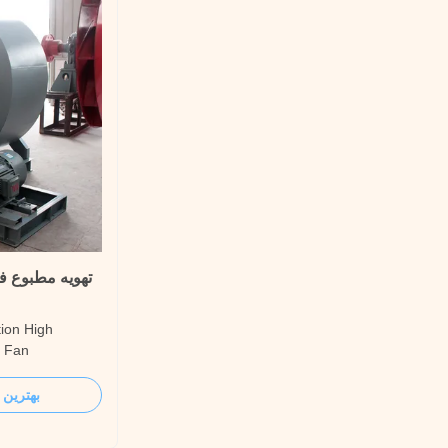
تهویه مطبوع فن
tion High
r Fan
Steel Mine
entrifugal Blower
بهترین 
sure, can
e or high