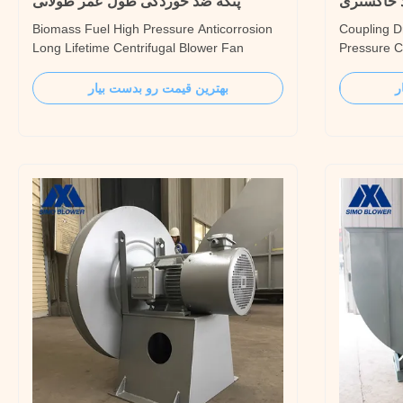
د خاکستری
پنکه ضد خوردگی طول عمر طولانی
Biomass Fuel High Pressure Anticorrosion
Coupling Dr
Long Lifetime Centrifugal Blower Fan
Pressure C
Introduction 9-03 series fan-type iron
Introductio
furnace special high-pressure centrifugal
Abrasive H
ر
بهترین قیمت رو بدست بیار
fan, is suitable for IL/h, 2L/h, 3L/h, 3L/h,
Fan can be
7L/h melting rate of iron furnace blast
670t/h stea
performance requirements. The Biomass
it can also
Fuel High Pressure ...
high-pres