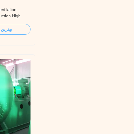
ntilation
duction High
ion industrial
ustrial boiler
بهترین 
n is boiler
an parameters you
fugal blower