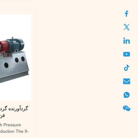
and various
 can be ...
گردآورنده گرد 
فن 
gh Pressure
oduction The 9-
 a large flow