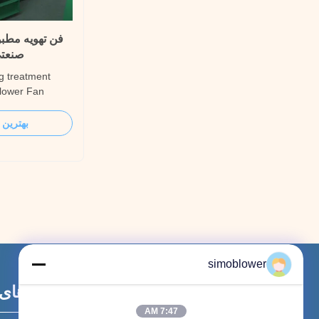
فن تهویه مطبو
صنعتی
g treatment
Blower Fan
 strong cooling
o work in the
بهترین 
eve energy
r variable
trial Waste Gas
simoblower
پیوندهای
7:47 AM