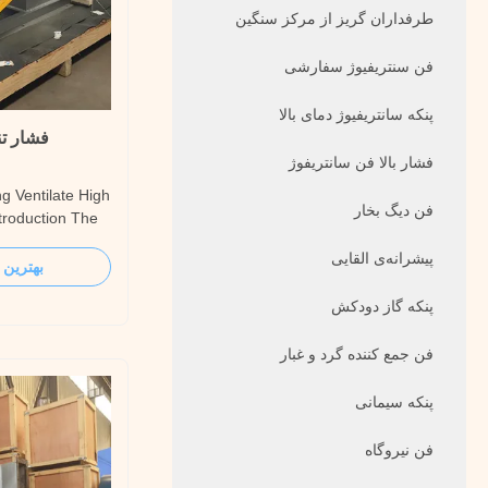
طرفداران گریز از مرکز سنگین
فن سنتریفیوژ سفارشی
پنکه سانتریفیوژ دمای بالا
فشار تن
فشار بالا فن سانتریفوژ
ng Ventilate High
فن دیگ بخار
troduction The
an can output
پیشرانه‌ی القایی
 for conveying
بهترین 
 clean
پنکه گاز دودکش
ive gas/mixed
فن جمع کننده گرد و غبار
پنکه سیمانی
فن نیروگاه