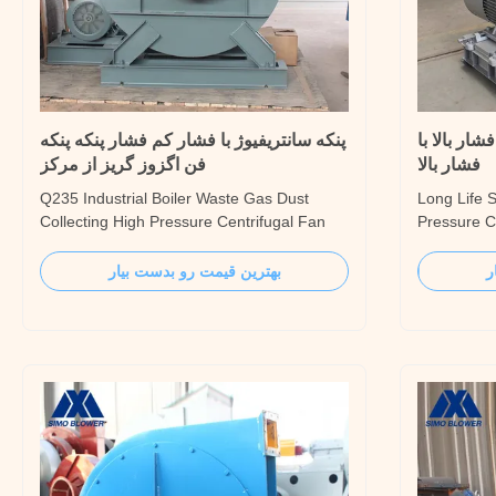
شار بالا با
پنکه سانتریفیوژ با فشار کم فشار پنکه پنکه
فشار بالا
فن اگزوز گریز از مرکز
Q235 Industrial Boiler Waste Gas Dust
Long Life S
Collecting High Pressure Centrifugal Fan
Pressure C
Introduction The Q235 Industrial Boiler
Volume Ene
Waste Gas Dust Collecting High Pressure
Pressure Ce
ر
بهترین قیمت رو بدست بیار
Centrifugal Fan is the latest series of high-
for IL/h, 2
efficiency industrial centrifugal fan
of iron fur
developed by our company. It has the
requirement
highest efficiency of ...
be used ...