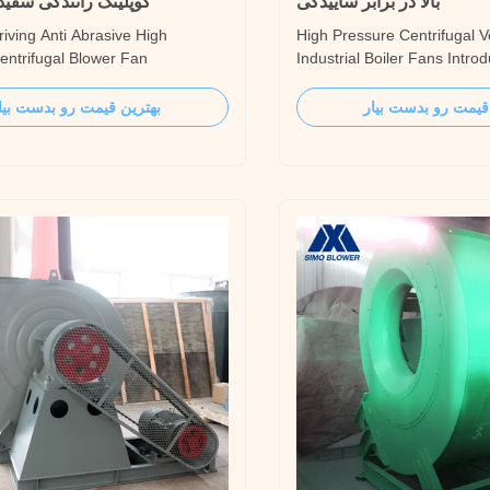
بالا در برابر ساییدگی
کوپلینگ رانندگی سفی
iving Anti Abrasive High
High Pressure Centrifugal Ve
entrifugal Blower Fan
Industrial Boiler Fans Intro
n The Coupling Driving Anti
pressure centrifugal ventilat
igh Pressure Centrifugal Blower
boiler fans are applied in ind
قیمت رو بدست بیار
بهترین قیمت رو بدست بیا
 used in the feeding system of 2-
systems, whose main functio
m boiler in thermal power plants,
ventilation. According to f
 meet the requirements of the
need, SIMO can make centri
sure head ...
fan ...