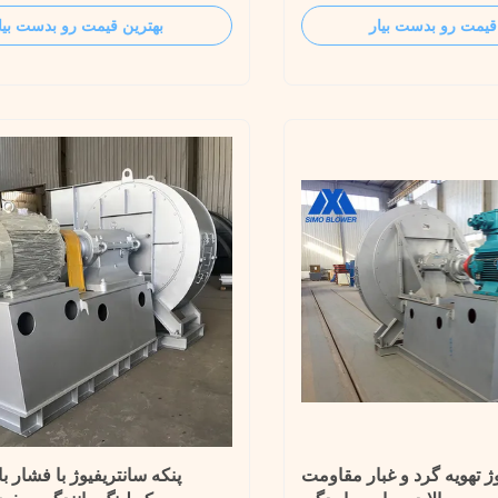
essure, suitable for conveying
rate and moderate pressure
قیمت رو بدست بیار
بهترین قیمت رو بدست بیا
high temperature clean
centrifugal fan is designed 
tible gas/corrosive gas/mixed
of using industrial boiler to 
mpurities, light
efficiency area and achieve
debris/short fiber ...
saving ...
وژ تهویه گرد و غبار مقاومت
پنکه سانتریفیوژ با فشار بال