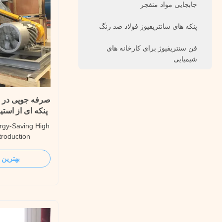
جابجایی مواد منفجر
پنکه های سانتریفیوژ فولاد ضد زنگ
فن سنتریفیوژ برای کارخانه های
شیمیایی
صرفه جویی در م
پنکه ای از استیل ضد 
ergy-Saving High
troduction
ergy-Saving High
 generally used
بهترین 
h pressure
be widely used
port air and