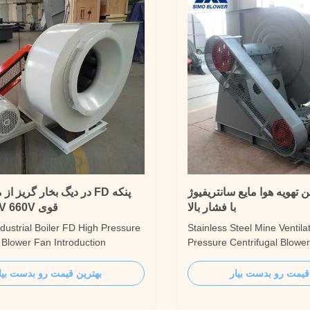
 تهویه هوا مایع سانتریفیوژ
پنکه FD در دیگ بخار گریز 
با فشار بالا
قوی 415V 440V 660V
dustrial Boiler FD High Pressure
Stainless Steel Mine Ventila
 Blower Fan Introduction
Pressure Centrifugal Blowe
dustrial Boiler FD High Pressure
Introduction The Stainless 
 Blower Fans are suitable for the
Ventilation High Pressure C
قیمت رو بدست بیار
بهترین قیمت رو بدست بیا
 and induced draft fan systems of
Fan has a high output pres
team boilers in thermal power
transport normal temperatur