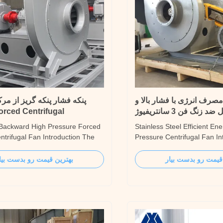
صرف انرژی با فشار بالا و
زنگ فن 3 سانتریفیوژ
orced Centrifugal
 Backward High Pressure Forced
Stainless Steel Efficient En
ntrifugal Fan Introduction The
Pressure Centrifugal Fan In
s high-pressure centrifugal fan is
Stainless Steel Efficient En
uct developed by QingHua
Pressure Centrifugal Fan is
قیمت رو بدست بیار
بهترین قیمت رو بدست بیا
for blowing coal powder into the
for forging furnace and hig
s series of products has the
forced ventilation, and can 
of high efficiency, wear
to transport materials, trans
 flat ...
non...