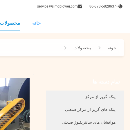
service@simoblower.com
+86-373-5828637
خانه
محصولات
خونه
محصولات
فشار بالا فن سانتریفوژ
تمام دسته ها
پنکه گریز از مرکز
پنکه های گریز از مرکز صنعتی
هوافشان های سانتریفیوژ صنعتی