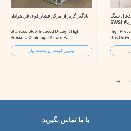
 ذغال سنگ
بادگیر گریز از مرکز فشار قوی فن هوادار
ا SWSI
Stainless Steel Induced Draught High
High Press
Pressure Centrifugal Blower Fan
Gas Delive
Introduction The 8-17 series high-pressure
Introducti
small-flow centrifugal fan is designed for
centrifugal
ر
بهترین قیمت رو بدست بیار
applications requiring high pressure. Under
can transp
the premise of ensuring a certain amount of
temperatur
air, the full pressure can reach the high
forms of ma
pressure ...
harsh work
با ما تماس بگیرید