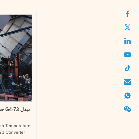
es, light
video
مبدل
igh Temperature
73 Converter
description The