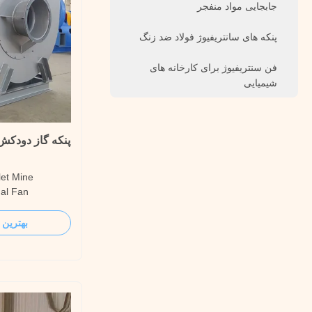
جابجایی مواد منفجر
پنکه های سانتریفیوژ فولاد ضد زنگ
فن سنتریفیوژ برای کارخانه های
شیمیایی
پنکه گاز دودکش 
let Mine
gal Fan
 fan is mainly
he 2t/h~670t/h
بهترین 
power plant,
ents of the
the high