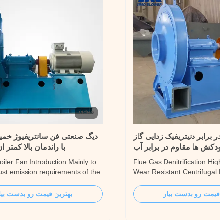
video
ر برابر دنیتریفیک زدایی گاز
دیگ صنعتی فن سانتریفیوژ خمی
دکش ها مقاوم در برابر آب
با راندمان بالا کمتر از 000cfm
Boiler Fan Introduction Mainly to
Flue Gas Denitrification Hi
ust emission requirements of the
Wear Resistant Centrifugal
c furnace exhaust gas purification
Introduction The 9-10 series
 improve the workshop
can output high gas pressure
قیمت رو بدست بیار
بهترین قیمت رو بدست بیا
, to ensure that the dust
conveying normal or high t
on in the electric furnace working
clean gas/combustible gas/