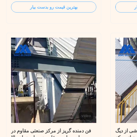
BLOWER has served in power generation
Lots of blo
ر
بهترین قیمت رو بدست بیار
industry for long time. Whether used for
collector a
forced draft fan, induced draft fan,
to deal wit
exhausting fan, primary air fan, and
and corros
secondary fan of ...
collection 
video
ی از دیگ
فن دمنده گریز از مرکز صنعتی مقاوم در