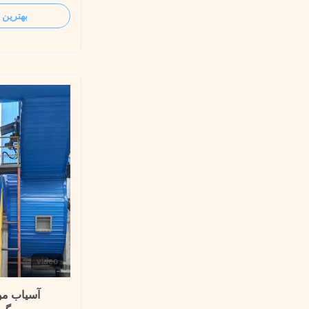
 has high gas
بهترین 
content, which
low of the fan,
for the fan.
video
آسیاب موا