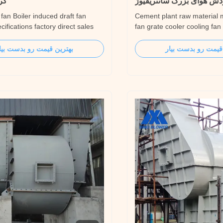
ش هوای بزرگ سانتریفیوژ
گری
 fan Boiler induced draft fan
Cement plant raw material mi
cifications factory direct sales
fan grate cooler cooling fan
cription Industrial boiler is one
centrifugal fan Product des
 popular application areas for
industry is one of industrie
قیمت رو بدست بیار
بهترین قیمت رو بدست بیا
WER‘s products. SIMO BLOWER
BLOWER is best at, SIMO
 full sets of blower fan products,
lots of fan products for cem
450T of coal fired boiler,
line: air supply of rotary kil