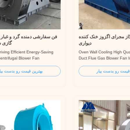
گاز مجرای اگزوز خنک کننده
فن سفارشی دمنده گرد و غبار س
دیواری
گازی س
iving Efficient Energy-Saving
Oven Wall Cooling High Qua
entrifugal Blower Fan
Duct Flue Gas Blower Fan I
n 1. According to customer
5-06 series fan can be used
e requirements customized
system of 2-670t/h steam bo
قیمت رو بدست بیار
بهترین قیمت رو بدست بیا
d optimized by CFD technology,
power plants, it can also me
 consumption is lower than
requirements of the high-p
els. 2. For the material of
performance parameters of t
and main spindle, we will ...
bed furnace. The ...