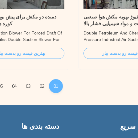
video
یوژ تهویه مکش هوا صنعتی
دمنده دو مکش برای پیش نو
 و مواد شیمیایی فشار بالا
کوره ه
tion Blower For Forced Draft Of
Double Petroleum And Chem
Kilns Double Suction Blower For
Pressure Industrial Air Sucti
t Pursue excellent quality, make
Centrifugal Fans And Force
duct! 1. Applications for Double
Double suction Blower for F
قیمت رو بدست بیار
بهترین قیمت رو بدست بیا
wer for Forced draft of Industrial
Industrial kilns Product desc
erials ventilating and drying. ♦
ferrous and non-ferrous fou
n cooling, High temperature ...
wide variety of SIMO BLOW
combustion air, ...
05
04
03
02
01
 سریع
دسته بندی ها