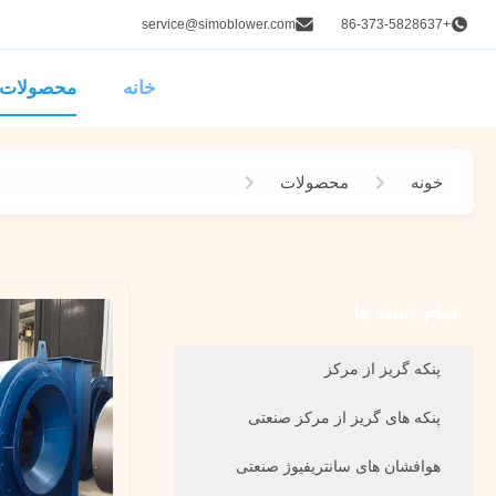
service@simoblower.com
+86-373-5828637
خانه
محصولات
خونه
محصولات
پنکه گاز دودکش
تمام دسته ها
پنکه گریز از مرکز
پنکه های گریز از مرکز صنعتی
هوافشان های سانتریفیوژ صنعتی