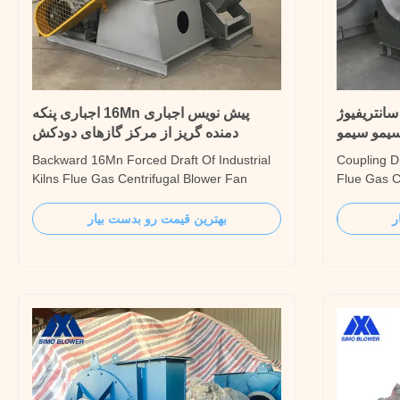
انتریفیوژ
پیش نویس اجباری 16Mn اجباری پنکه
یمو سیمو
دمنده گریز از مرکز گازهای دودکش
قلیانهای صنعتی
Backward 16Mn Forced Draft Of Industrial
Coupling Dr
Kilns Flue Gas Centrifugal Blower Fan
Flue Gas C
Introduction The Backward 16Mn Forced
Introductio
Draft Of Industrial Kilns Flue Gas
performanc
ر
بهترین قیمت رو بدست بیار
Centrifugal Blower Fan is the earliest used
design, an
fan in China, and it is also the most
the energy
commonly used fan. Suitable for conveying
similar mod
clean air or light ...
impeller 