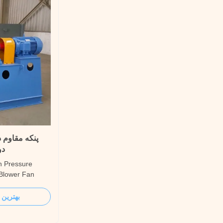
پنکه مقاوم د
دو
gh Pressure
 Blower Fan
 centrifugal fan
, suitable for
بهترین 
emperature
corrosive