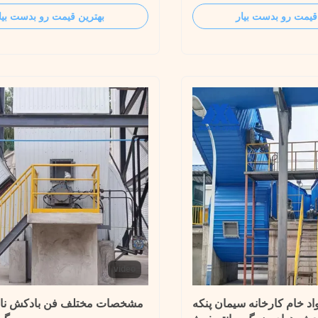
wer fans that work in dust
converter induced draft fan
قیمت رو بدست بیار
بهترین قیمت رو بدست بیا
nd air purification systems need
temperature and high dust 
h dirty air, even high temperature
requires high pressure and f
ive gas. We design the Dust
which is a severe challenge 
fan, ...
SIMO BLOWER ...
video
د خام کارخانه سیمان پنکه
مشخصات مختلف فن بادکش ناش