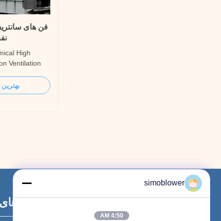
video
فن های سانتریف
نفت
ical High
on Ventilation
d Draft Blowers
orced draft of
بهترین 
ription Both
ndries use a
ER fans for
simoblower
پیوندهای
4:50 AM