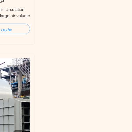
گرد
ll circulation
 large air volume
cription Cement
s which SIMO
بهترین 
 BLOWER has
ent production
n fan, materials ...