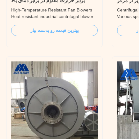
ز از مرکز
برابر حرارت مقاوم در برابر دمای بالا
High-Temperature Resistant Fan Blowers
Centrifugal
Heat resistant industrial centrifugal blower
Various spe
fan Product description The operating
Product des
range of the high-temperature fan can be
of the most
ر
بهترین قیمت رو بدست بیار
within 800°C, and the performance
SIMO BLO
parameters are: flow rate 3000-
can provide
150000m3/h, total pressure 1500-11000Pa.
can meet 1~
The commonly used structural ...
biomass ...