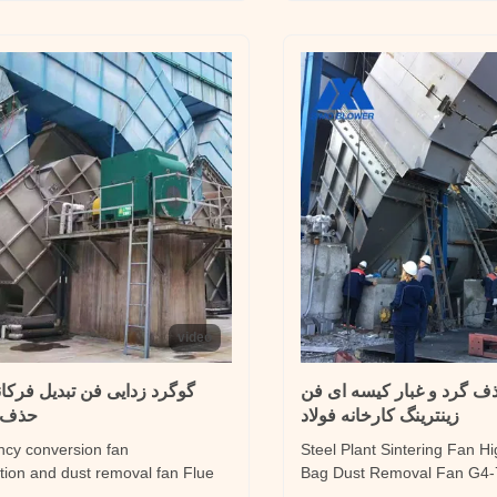
the “sanitary standards for
gas/mixed with a few impuriti
.
particles/debris/short ...
video
 G4-73 حذف گرد و غبار کیسه ای فن
گوگرد زدایی فن تبدیل فرکا
زینترینگ کارخانه فولاد
حذف گ
ency conversion fan
Steel Plant Sintering Fan H
ation and dust removal fan Flue
Bag Dust Removal Fan G4-
rization fan Product description
Induced Draft Fan Product 