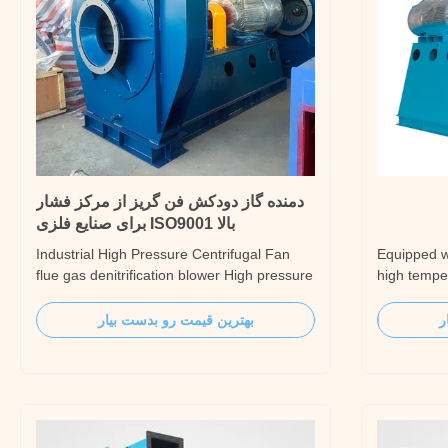
دمنده گاز دودکش فن گریز از مرکز فشار
بالا ISO9001 برای صنایع فلزی
Industrial High Pressure Centrifugal Fan
Equipped w
flue gas denitrification blower High pressure
high tempe
fan manufacturer selection, high pressure
Designed f
fan characteristics, high pressure fan
application
ر
بهترین قیمت رو بدست بیار
selection precautions Because the use of
fan blower
high pressure fans is very wide, because its
cooled bear
selection is relatively complex. In general, ...
operation 
innovativ