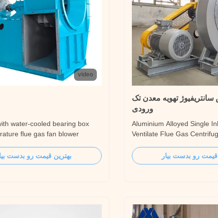
video
سانتریفیوژ تهویه معدن تک
ورودی
ith water-cooled bearing box
Aluminium Alloyed Single In
rature flue gas fan blower
Ventilate Flue Gas Centrifu
or extreme-temperature
Introduction The 6-05 series
s, our high-temperature flue gas
used for the fan system of t
قیمت رو بدست بیار
بهترین قیمت رو بدست بیا
 features an advanced water-
steam boiler of the thermal 
ing box that ensures reliable
and also meets the requirem
in demanding environments. The
performance parameters of 
e cooling system ...
pressure head of the ...