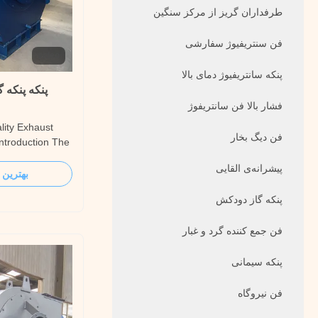
طرفداران گریز از مرکز سنگین
فن سنتریفیوژ سفارشی
video
پنکه سانتریفیوژ دمای بالا
پنکه پنکه 
فشار بالا فن سانتریفوژ
lity Exhaust
فن دیگ بخار
ntroduction The
 in the feeding
پیشرانه‌ی القایی
iler in thermal
بهترین 
et the
پنکه گاز دودکش
ressure head
he fluidized
فن جمع کننده گرد و غبار
پنکه سیمانی
فن نیروگاه