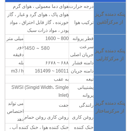
درجه حرارت
هوای دما معمولی ، هوای گرم
پنکه دمنده گریز
هوای پاک ، هوای گرد و غبار ، گاز
از مرکز
آ
تلقین
ترکیب هوا
خورنده ، گاز قابل احتراق ، مواد
پودر ، مواد ذرات سبک
قطر پروانه
800 ~ 1600
میلی متر
سرعت
دور
580 ~ 1450
پنکه دمنده گریز
جریان اصلی
دقیقه
از مرکز
کارایی
دامنه فشار
۶۸۸ ~ ۶۶۷۸
بله
دامنه جریان
16011 ~ 161499
m3 / h
تیغه
به عقب
پشتیبانی
SWSI (Singid Width، Single
پروانه
Inlet)
پنکه دمنده گریز
می تواند
رانندگی
جفت
از مرکز
ساختار
اختصاص
روغن کاری
روغن کاری روغن حمام
دهد
خنک کننده
خنک کننده هوا ، خنک کننده آب ،