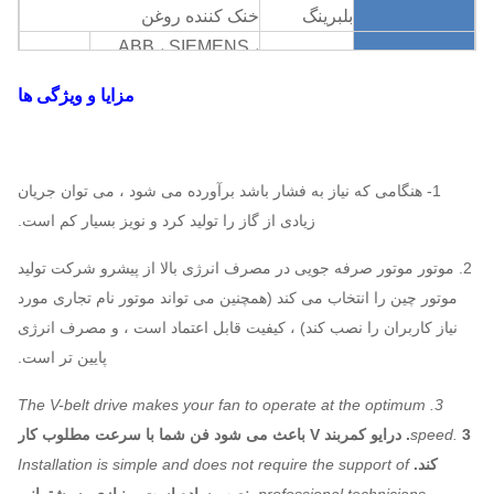
بلبرینگ
خنک کننده روغن
ABB ، SIEMENS ،
موتور
WEG ، TECO ، SIMO
مزایا و ویژگی ها
، مارک چینی…
Q235، Q345، SS304،
پروانه
SS316، HG785،
1- هنگامی که نیاز به فشار باشد برآورده می شود ، می توان جریان
DB685 ...
زیادی از گاز را تولید کرد و نویز بسیار کم است.
پوشش ،
مخروط
2. موتور موتور صرفه جویی در مصرف انرژی بالا از پیشرو شرکت تولید
پنکه دمنده گریز
Q235، Q345، SS304،
ورودی هوا ،
موتور چین را انتخاب می کند (همچنین می تواند موتور نام تجاری مورد
از مرکز
سیستم
SS316، HG785،
ج
یک
نیاز کاربران را نصب کند) ، کیفیت قابل اعتماد است ، و مصرف انرژی
پیکربندی
دمپر ورودی
DB685 ...
تکلیف
پایین تر است.
هوا
3. The V-belt drive makes your fan to operate at the optimum
فولاد 45 # (فولاد
speed.
3. درایو کمربند V باعث می شود فن شما با سرعت مطلوب کار
ساختاری کربن با
شافت اصلی
کند.
Installation is simple and does not require the support of
استحکام بالا) ، 42CrMo