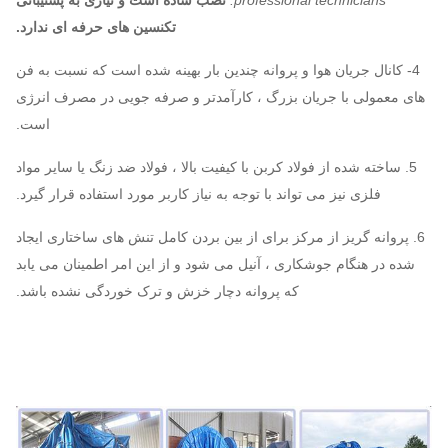
professional technicians.
نصب ساده است و نیازی به پشتیبانی
، استیل ضد زنگ ...
تکنسین های حرفه ای ندارد.
FAG، SKF، NSK،
یاتاقان
ZWZ…
4- کانال جریان هوا و پروانه چندین بار بهینه شده است که نسبت به فن
قاب پایه سیستم ، غربالگری محافظ ، خاموش
های معمولی با جریان بزرگ ، کارآمدتر و صرفه جویی در مصرف انرژی
کننده ، جبران خط لوله ورودی و خروجی ،
است.
فلنج ورودی و خروجی ، دمپر ، محرک الکتریکی
پنکه دمنده گریز
5. ساخته شده از فولاد کربن با کیفیت بالا ، فولاد ضد زنگ یا سایر مواد
، ایزولاسیون شوک ، کوپل دیافراگم ، اتصال
از مرکز
اختیاری
فلزی نیز می تواند با توجه به نیاز کاربر مورد استفاده قرار گیرد.
مایع ، پوشش باران موتور ، سنسور دما ،
اجزاء
سنسور لرزش ، استارت نرم ، اینورتر ، موتور
6. پروانه گریز از مرکز برای از بین بردن کامل تنش های ساختاری ایجاد
الکتریکی ویژه ، ابزار کنترل سیستم ، سیستم
شده در هنگام جوشکاری ، آنیل می شود و از این امر اطمینان می یابد
لوب ، مخزن بالای لامپ و غیره
که پروانه دچار خزش و ترک خوردگی نشده باشد.