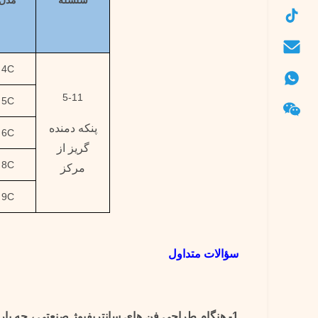
سلسله
مدل
4C
5-11
5C
پنکه دمنده
6C
گریز از
8C
مرکز
9C
سؤالات متداول
1- هنگام طراحی فن های سانتریفیوژ صنعتی ، چه پارامترهایی باید ارائه شود؟