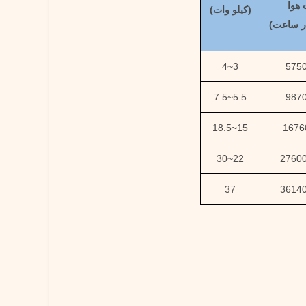
هوا
(کیلو وات)
در ساعت
)
4
~
3
575
7.5
~
5.5
987
18.5
~
15
1676
30
~
22
2760
37
3614