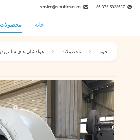
service@simoblower.com
+86-373-5828637
خانه
محصولات
خونه
محصولات
هوافشان های سانتریفی