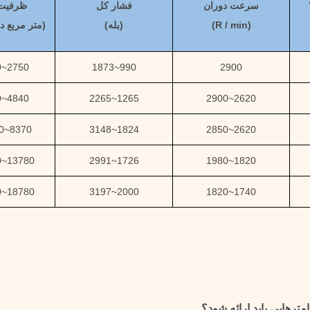
سرعت دوران
فشار کل
ظرفیت 
(
R / min)
(
بله
)
(
متر مربع 
0
~
2750
1873
~
990
2900
0
~
4840
2265
~
1265
2900
~
2620
0
~
8370
3148
~
1824
2850
~
2620
0
~
13780
2991
~
1726
1980
~
1820
0
~
18780
3197
~
2000
1820
~
1740