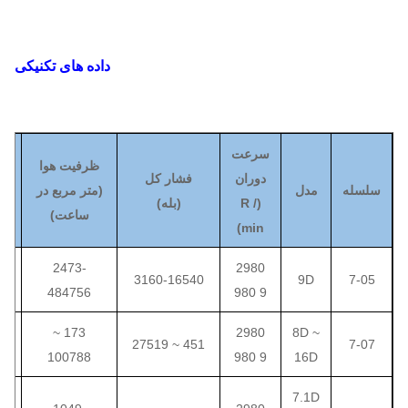
داده های تکنیکی
سرعت
ظرفیت هوا
ق
دوران
فشار کل
سلسله
مدل
(
متر مربع در
(
(
R /
(
بله
)
ساعت
)
و
min)
2473-
2980
 ~ 37
3160-16540
9D
7-05
484756
9 980
173 ~
2980
8D ~
451 ~ 27519
7-07
100788
9 980
16D
7.1D