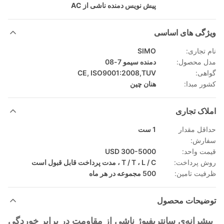
پیش نویس دمنده ناشی از AC
ویژگی های اساسی
نام تجاری:
SIMO
مدل محصول:
دمنده سیمو 7-08
گواهی:
CE, ISO9001:2008,TUV
کشور مبدا:
هنان چین
املاک تجاری
حداقل مقدار
1 ست
سفارش:
قیمت واحد:
300-5000 USD
روش پرداخت:
T / T ، L / C ، مدت پرداخت قابل قبول است
ظرفیت تامین:
500 مجموعه در هر ماه
توضیحات محصول
پیشرانه‌ی سانتریفیوژ ناشی از مقاومت در برابر خوردگی