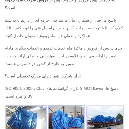
2- خدمات پیش فروش و خدمات پس از فروش شرکت شما چگونه
9-10
است؟
2960
3297 ~
8D ~
2705 ​​~ 15425
~
پاسخ ها: قبل از همکاری ما ، ما تیم فنی حرفه ای را داریم تا به شما
63305
16D
2900
کمک کند تا با توجه به شرایط کاری خود ، راه حل فنی را تهیه کنید ، تا از
عملکرد راندمان فن سانتریفیوژ اطمینان حاصل کنید.
3297 6
35 143535 14
2930
4D ~
9-11
66620
1412
7 730
16D
خدمات پس از فروش ، ما 12 ماه خدمات ترمیم و خدمات پیگیری مادام
العمر را ارائه می دهیم.علاوه بر این ، مهندسین ما برای ارائه خدمات
تعمیر به خارج از کشور در دسترس هستند.
3. آیا شرکت شما دارای مدرک تحصیلی است؟
پاسخ ها: SIMO Blower دارای گواهینامه های ISO 9001-2008 ، CE ،
BV و غیره است.