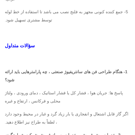
3242 ~
4345 120
2930
4D ~
8-12
145533
1206
7 730
16D
5- جمع کننده کنونی مجهز به فلنج نصب می باشد تا استفاده از خط لوله
توسط مشتری تسهیل شود.
2900
10728 2
7.1D
 ~ 55
6019 76 768
~
8-17
20250
~ 9D
2930
سؤالات متداول
8D ~
37
11632
~
3019
22314
~
16680
2950
9-03
9D
1- هنگام طراحی فن های سانتریفیوژ صنعتی ، چه پارامترهایی باید ارائه
2198 ~
4A ~
3407 ~ 9698
2900
شود؟
13525
6.3A
9-08
پاسخ ها: جریان هوا ، فشار کل یا فشار استاتیک ، دمای ورودی ، ولتاژ
2960
7.1D
8792 30
محلی و فرکانس ، ارتفاع و غیره
3031 2 16250
~
~
5
123090
2900
16D
اگر گاز قابل اشتعال و انفجاری یا بار زیاد گرد و غبار در محیط وجود دارد
، لطفاً به طراح نیز اطلاع دهید.
4A ~
824 ~ 9988
3253 7 11717
2900
7.1A