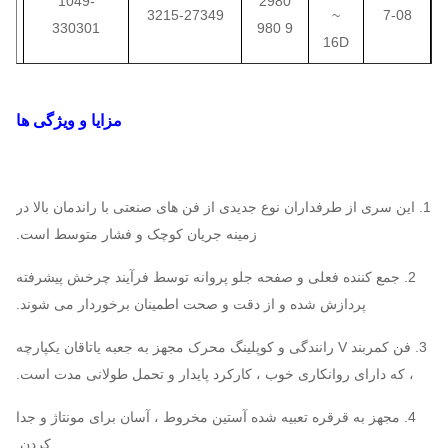
1049-
2980
3215-27349
~
7-08
5
330301
9 980
16D
1420
5.6A
2953 ~
3 3
2463 12 1263
14
.1
مزایا و ویژگی ها
12378
1420
7.1A
3030
4486 ~
5C ~
7-09
1. این سری از طرفداران نوع جدیدی از فن های صنعتی با راندمان بالا در
 ~ 55
2264 ~ 4109
70
36478
10C
زمینه جریان کوچک و فشار متوسط ​​است.
1470
2. جمع کننده فعلی و صفحه جلو پروانه توسط فرآیند چرخش پیشرفته
25019 125
 ~ 37
3427 ~ 3972
1450
9D
پردازش شده و از دقت و صحت اطمینان برخوردار می شوند.
25038
3. فن کمربند V رانندگی و کوپلینگ محرک مجهز به جعبه یاتاقان یکپارچه
7.1D
1296-
2980
، که دارای روانکاری خوب ، کارکرد پایدار و تحمل طولانی مدت است.
3174-25573
~
7-10
5
416978
9 980
16D
4. مجهز به قرقره تعبیه شده آستین مخروط ، آسان برای مونتاژ و جدا
کردن.