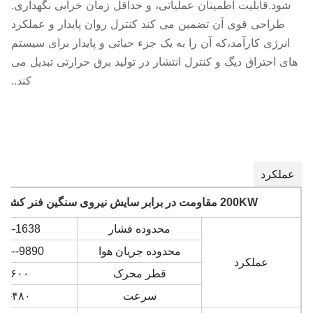
شود.قابلیت اطمینان عملیاتی، و حداقل زمان خرابی نگهداری.
طراحی قوی آن تضمین می کند کنترل روان پایدار و عملکرد
انرژی کارآمد،که آن را به یک جزء حیاتی و پایدار برای سیستم
های احتراق دیگ و کنترل انتشار در تولید برق حرارتی تبدیل می
کند..
عملکرد
200KW مقاومت در برابر سایش نیروی سنگین فنر کشش محرک برای نیروگاه ها
محدوده فشار
1638----10707
محدوده جریان هوا
9890----709000
عملکرد
قطر محرک
-۱۶۰۰
سرعت
۴۸۰- ۱۴۵۰