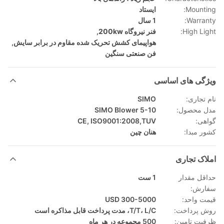
Mounting:
ایستاد
Warranty:
1 سال
High Light:
فنر نیروگاه 200kw
,
هواپیمای کشش تحریک شده مقاوم در برابر سایش
,
فن صنعتی سنگین
ویژگی های اساسی
نام تجاری:
SIMO
مدل محصول:
SIMO Blower 5-10
گواهی:
CE, ISO9001:2008,TUV
کشور مبدا:
هنان چین
املاک تجاری
حداقل مقدار
1 ست
سفارش:
قیمت واحد:
300-5000 USD
روش پرداخت:
T/T، L/C، مدت پرداخت قابل مذاکره است
ظرفیت تامین:
500 مجموعه در هر ماه