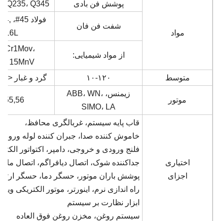
پوشش فن بادی
Q235، Q345، فولاد ضد زنگ
فولاد
شفت فن فان
مواد
316L
12Cr1Mov،
از مواد شیمیایی:
v، 15MnV
متوسط
۱۰-۱۲۰
گرد و غبار <80 گرم در متر
زیمنس، ABB، WN،
موتور
4،55,56
SIMO، LA
قاب پايه سيستم، غربالگری محافظ،
خاموش کننده صدا، جبران کننده لوله ورود
فلنج ورودی و خروجی، دامپر، اکتواتور الکتری
اختیاری
جداکننده شوک، اتصال دیافراگم، اتصال مایع،
اجزای
پوشش باران موتور، حسگر دما، حسگر ارتع
راه اندازی نرم، اینورتر، موتور الکتریکی ویژه،
ابزار نظارت بر سیستم
سيستم روغن، مخزن روغن فوق العاده